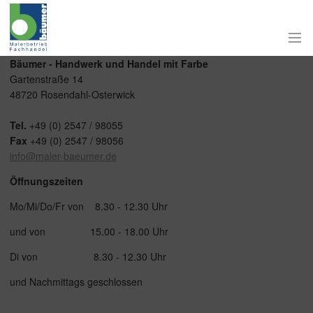
Bäumer - Handwerk und Handel mit Farbe
Gartenstraße 14
48720 Rosendahl-Osterwick
Tel.
+49 (0) 2547 / 98055
Fax
+49 (0) 2547 / 98056
info@maler-baeumer.de
Öffnungszeiten
Mo/Mi/Do/Fr von 8.30 - 12.30 Uhr
und von 15.00 - 18.00 Uhr
Di von 8.30 - 12.30 Uhr
und Nachmittags geschlossen